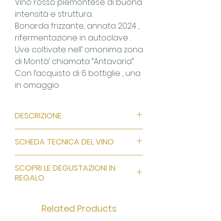
Vino rosso piemontese di buona
intensità e struttura.
Bonarda frizzante, annata 2024 ,
rifermentazione in autoclave .
Uve coltivate nell’ omonima zona
di Montà’ chiamata “Antavaria”.
Con l’acquisto di 6 bottiglie , una
in omaggio
DESCRIZIONE
Vitigno
: Bonarda 100%
SCHEDA TECNICA DEL VINO
Zona di produzione:
Roero
Gradazione alcolica
: 12,5%
SCOPRI LE DEGUSTAZIONI IN
Acidità totale:
6,4 g/l
REGALO
Colore:
rosso rubino vivace e
intenso.
2 degustazioni in regalo per gli
Profumo:
fine, intenso e netto,
Related Products
acquisti di 36 bottiglie o
con chiare cadenze fruttate.
superiori!