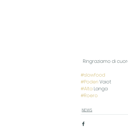
  Ringraziamo di cuo
#slowfood
#Poderi
 Vaiot
#Alta
 Langa
#Roero
NEWS