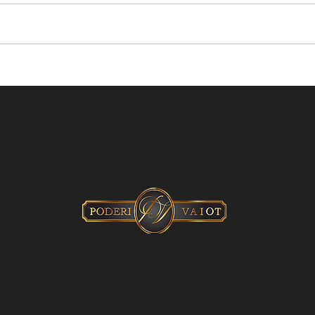
Roero Days alla Reggia di
Sia
Venaria Reale.
CUO