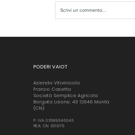
Scrivi un commento...
𝑷𝒐𝒅𝒆𝒓𝒊 𝑽𝒂𝒊𝒐𝒕 𝒑𝒂𝒓𝒕𝒆𝒄𝒊𝒑𝒂 𝒂 𝑹𝒐𝒆𝒓𝒐
𝑫𝑶𝑪𝑮: 𝒑𝒖𝒓𝒂 𝒓𝒂𝒛𝒛𝒂 𝒑𝒊𝒆𝒎𝒐𝒏𝒕𝒆𝒔𝒆
PODERI VAIOT
Azienda Vitivinicola
Franco Casetta
Società Semplice Agricola
Borgata Laione, 43 12046 Montà
(CN)
P. IVA 03589340045
REA: CN 301976