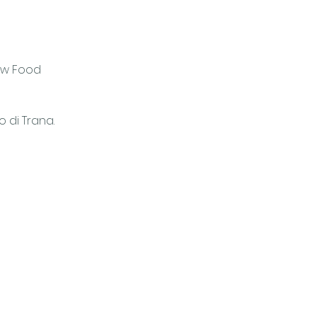
low Food 
o di Trana.