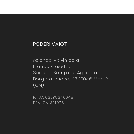
PODERI VAIOT
Azienda Vitivinicola
Franco Casetta
Società Semplice Agricola
Borgata Laione, 43 12046 Montà
(CN)
P. IVA 03589340045
REA: CN 301976