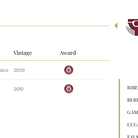
Vintage
Award
sico
2020
BIB
2019
BER
GAM
LUC
FAL