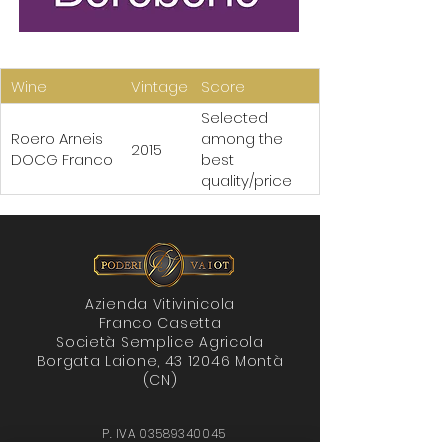
Wine
Vintage
Score
Selected
Roero Arneis
among the
2015
DOCG Franco
best
quality/prices
Azienda Vitivinicola
Franco Casetta
Società Semplice Agricola
Borgata Laione, 43 12046 Montà
(CN)
P. IVA
03589340045