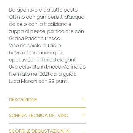
Da aperitivo e da tutto pasto.
Ottimo con gamberetti d’acqua
dolce o con la tradizionale
zuppa di pesce, particolare con
Grana Padano fresco.
Vino nebbiolo di facile
beva,ottimo anche per
aperitivi.,tanni fini ed eleganti
Uve coltivate in bricco Morinaldo
Premiato nel 2021 dalla guida
Luca Maroni con 99 punti.
DESCRIZIONE
Profumo:
fruttato con sentori di
SCHEDA TECNICA DEL VINO
crosta di pane e sensazioni
floreali.
Download PDF
SCOPRI LE DEGUSTAZIONI IN
Gusto:
pieno, armonico, ricco di