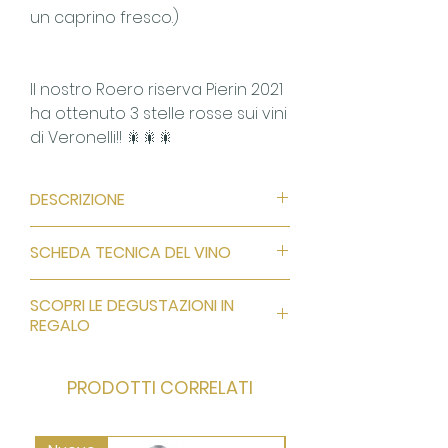
un caprino fresco.)
Il nostro Roero riserva Pierin 2021
ha ottenuto 3 stelle rosse sui vini
di Veronelli!! 🎇🎇🎇
DESCRIZIONE
Colore:
rosso rubino con
SCHEDA TECNICA DEL VINO
sfumature aranciate più
evidenti col passare degli anni.
Download PDF
SCOPRI LE DEGUSTAZIONI IN
Profumo:
delicati, eterei, intensi,
REGALO
ampi e persistenti, spiccano
sentori floreali di viola,
2 degustazioni in regalo per gli
leggermente speziato.
PRODOTTI CORRELATI
acquisti di 36 bottiglie o
Sapore:
caldo, pieno, complesso,
superiori!
asciutto ed armonico. La sua