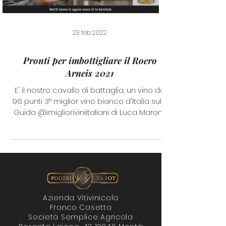
23 feb 2022
Pronti per imbottigliare il Roero
Arneis 2021
E' il nostro cavallo di battaglia, un vino da
96 punti 3° miglior vino bianco d'Italia sulla
Guida @imiglioriviniitaliani di Luca Maroni....
Azienda Vitivinicola
Franco Casetta
Società Semplice Agricola